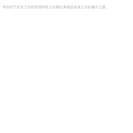
学院对于安全工作的管理和投入长期以来都是各项工作的重中之重，
从消防设备设...
紧抓隐患排查 筑牢安全防线
2023-05-18
学院副院长李野副院长杨周童分别带领一个小组主要针对管制刀具的
收缴及消防设...