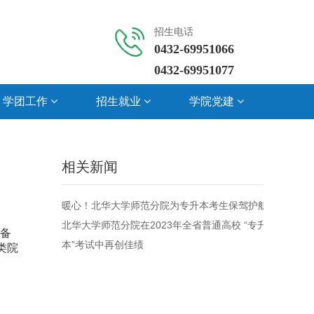
招生电话
0432-69951066

0432-69951077
学团工作
招生就业
学院党建
相关新闻
暖心！北华大学师范分院为专升本考生保驾护航
北华大学师范分院在2023年全省普通高校 “专升
极备
本”考试中再创佳绩
类院